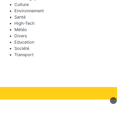
Culture
Environnement
Santé
High-Tech
Météo
Divers
Education
Société
Transport
© 2026 mLyon Tous droits réservés.
Signaler un contenu
-
Mentions légales
-
Politique de cookies
-