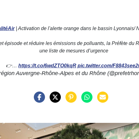
litéAir
| Activation de l'alerte orange dans le bassin Lyonnais/ 
t épisode et réduire les émissions de polluants, la Préfète du R
une liste de mesures d’urgence
👉…
https://t.co/6wdZTO0kqR
pic.twitter.com/F8843see
région Auvergne-Rhône-Alpes et du Rhône (@prefetrho