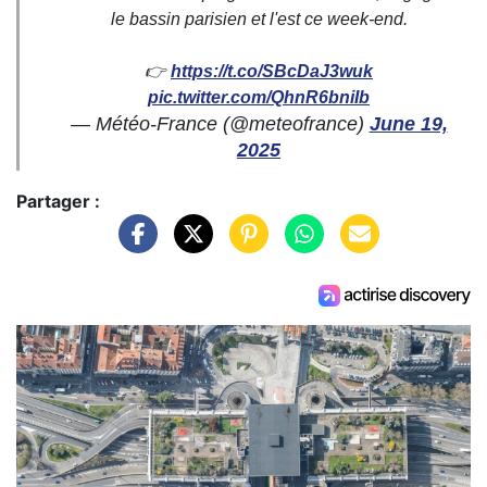
le bassin parisien et l'est ce week-end.
👉
https://t.co/SBcDaJ3wuk
pic.twitter.com/QhnR6bniIb
— Météo-France (@meteofrance)
June 19,
2025
Partager :