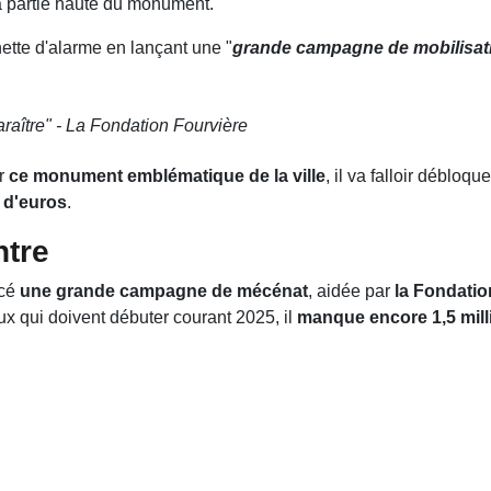
la partie haute du monument.
nette d'alarme en lançant une "
grande campagne de mobilisat
raître
" - La Fondation Fourvière
er
ce monument emblématique de la ville
, il va falloir déblo
s d'euros
.
ntre
ncé
une grande campagne de mécénat
, aidée par
la Fondatio
ux qui doivent débuter courant 2025, il
manque encore 1,5 mill