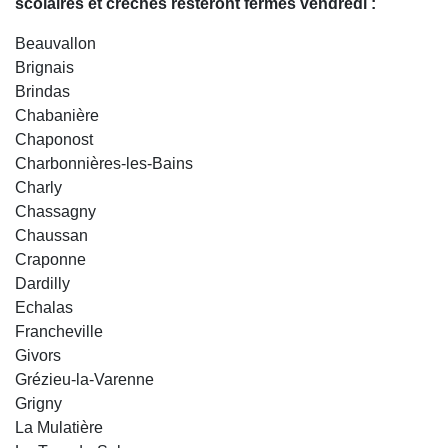
scolaires et crèches resteront fermés vendredi :
Beauvallon
Brignais
Brindas
Chabanière
Chaponost
Charbonnières-les-Bains
Charly
Chassagny
Chaussan
Craponne
Dardilly
Echalas
Francheville
Givors
Grézieu-la-Varenne
Grigny
La Mulatière