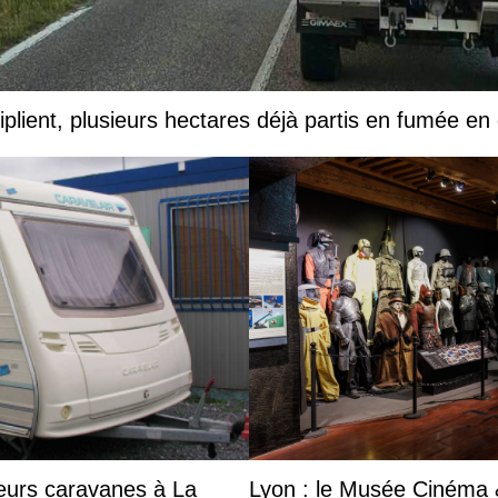
iplient, plusieurs hectares déjà partis en fumée en
eurs caravanes à La
Lyon : le Musée Cinéma &