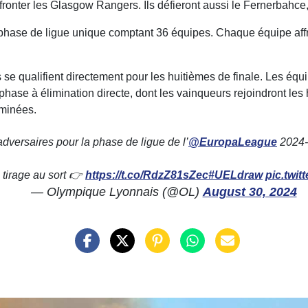
ffronter les Glasgow Rangers. Ils défieront aussi le Fernerbahc
phase de ligue unique comptant 36 équipes. Chaque équipe affron
rs se qualifient directement pour les huitièmes de finale. Les éq
phase à élimination directe, dont les vainqueurs rejoindront les 
iminées.
dversaires pour la phase de ligue de l’
@EuropaLeague
2024-
 tirage au sort 👉
https://t.co/RdzZ81sZec
#UELdraw
pic.twi
— Olympique Lyonnais (@OL)
August 30, 2024