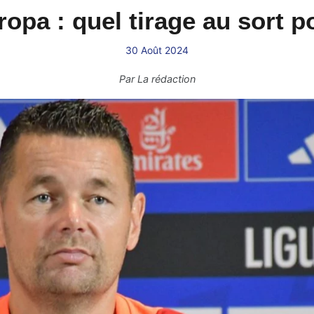
opa : quel tirage au sort p
30 Août 2024
Par
La rédaction