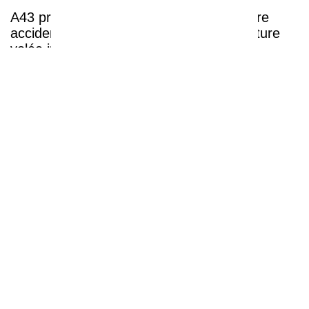
A43 près de Lyon : après un spectaculaire
accident, les quatre occupants d’une voiture
volée interpellés
Près de Lyon : H&M, Picard… les Nouvelles
Galeries de Bron dévoilent de nouvelles
enseignes