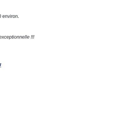
0 environ.
xceptionnelle !!!
U