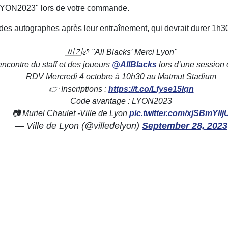
 "LYON2023" lors de votre commande.
 des autographes après leur entraînement, qui devrait durer 1h3
🇳🇿🏉 "All Blacks’ Merci Lyon"
encontre du staff et des joueurs
@AllBlacks
lors d’une session e
RDV Mercredi 4 octobre à 10h30 au Matmut Stadium
👉 Inscriptions :
https://t.co/Lfyse15lqn
Code avantage : LYON2023
📷 Muriel Chaulet -Ville de Lyon
pic.twitter.com/xjSBmYllj
— Ville de Lyon (@villedelyon)
September 28, 2023