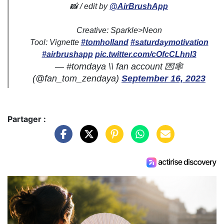
📸 / edit by
@AirBrushApp
Creative: Sparkle>Neon
Tool: Vignette
#tomholland
#saturdaymotivation
#airbrushapp
pic.twitter.com/cOfcCLhnl3
— #tomdaya \\ fan account 💌🕸
(@fan_tom_zendaya)
September 16, 2023
Partager :