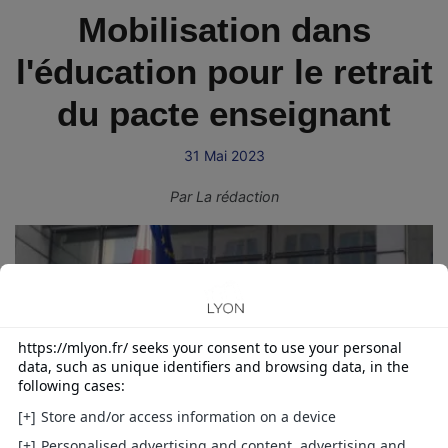
Mobilisation dans
l'éducation pour le retrait
du pacte enseignant
31 Mai 2023
Par
La rédaction