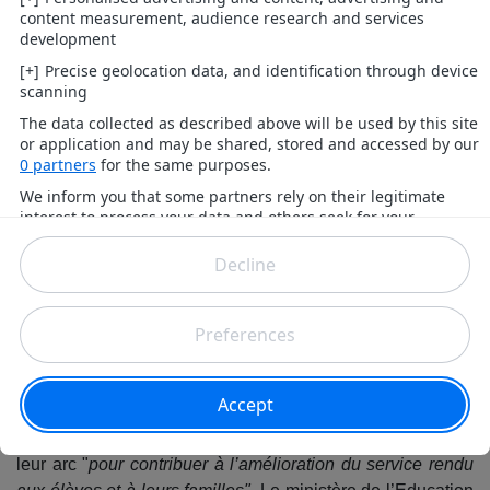
Rectorat - Radio Espace
Un rassemblement est prévu à Lyon ce mercredi
après-midi.
Le rendez-vous est donné à 15h30 dans le 7ème
arrondissement devant le rectorat de Lyon à l’appel de six
organisations syndicales de l'Education nationale du
département du Rhône (FO, SNES, SNUEP, SUD, CNT,
SNALC).
15h30 devant le Rectorat
Cette mobilisation vise à s'élever contre la réforme des
retraites mais aussi pour demander le retrait du pacte
enseignant, présentée par le gouvernement comme une
revalorisation liée à l’exercice de nouvelles missions. Les
enseignants qui le souhaitent pourront ajouter une corde à
leur arc "
pour contribuer à l’amélioration du service rendu