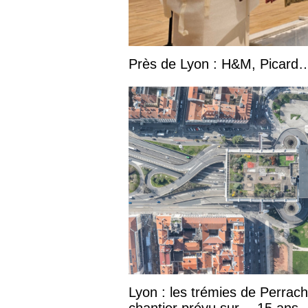
Près de Lyon : H&M, Picard… 
Lyon : les trémies de Perrac
chantier prévu sur… 15 ans