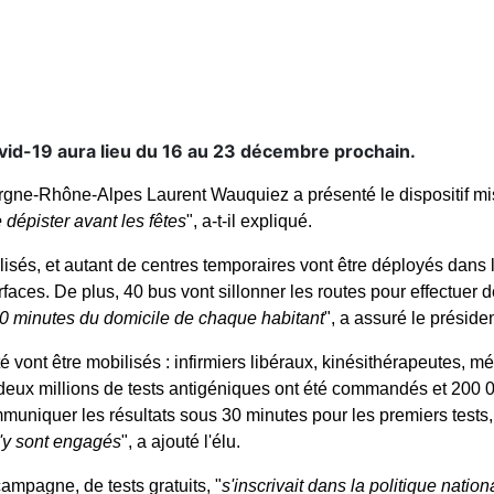
id-19 aura lieu du 16 au 23 décembre prochain.
ergne-Rhône-Alpes Laurent Wauquiez a présenté le dispositif mis
e dépister avant les fêtes
", a-t-il expliqué.
sés, et autant de centres temporaires vont être déployés dans l
aces. De plus, 40 bus vont sillonner les routes pour effectuer 
 20 minutes du domicile de chaque habitant
", a assuré le préside
é vont être mobilisés : infirmiers libéraux, kinésithérapeutes, 
ux millions de tests antigéniques ont été commandés et 200 00
muniquer les résultats sous 30 minutes pour les premiers tests,
s'y sont engagés
", a ajouté l'élu.
ampagne, de tests gratuits, "
s'inscrivait dans la politique natio