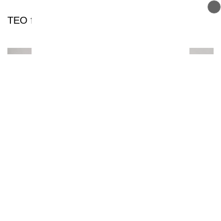
TEO fermé tout l'été
Orange va couper son réseau 2G dans le
Rhône le 20 octobre : un drame pour les
utilisateurs de vieux téléphones