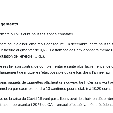
ngements.
cembre où plusieurs hausses sont à constater.
ntent pour le cinquième mois consécutif. En décembre, cette hausse 
t leur facture augmenter de 0,6%. La flambée des prix connaitra même u
ulation de l’énergie (CRE).
 résilier son contrat de complémentaire santé plus facilement si ce 
changement de mutuelle n’était possible qu’une fois dans l’année, a
ns paquets de cigarettes affichent un nouveau tarif. Certains vont a
amel va par exemple perdre 10 centimes pour s’établir à 10,20 euros.
 de la crise du Covid-19 vont par ailleurs avoir le choix en décembre
isation représentant 20 % du CA mensuel effectué l’année précédent