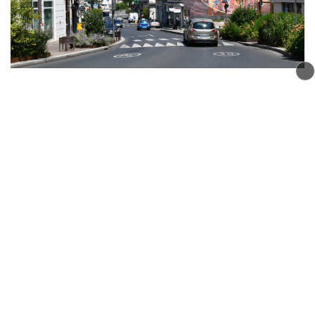
JO 2030 : Oullins-Pierre-Bénite décroche le
village des athlètes des épreuves de glace