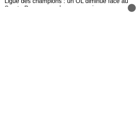
Ligue des champions : un OL diminué face au
Sparta Prague pour lancer sa saison
OL : les parkings relais deviennent payants les
soirs de match, les supporters devront
débourser 12,50 euros