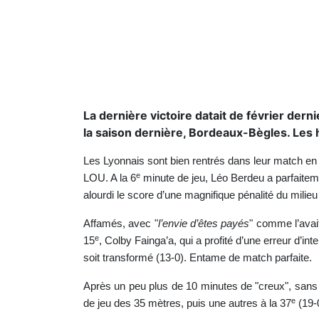
La dernière victoire datait de février dern
la saison dernière, Bordeaux-Bègles. Les
Les Lyonnais sont bien rentrés dans leur match en 
e
LOU. A la 6
minute de jeu, Léo Berdeu a parfaiteme
alourdi le score d’une magnifique pénalité du milieu 
Affamés, avec "
l’envie d’êtes payés
" comme l’avai
e
15
, Colby Fainga’a, qui a profité d’une erreur d’in
soit transformé (13-0). Entame de match parfaite.
Après un peu plus de 10 minutes de "creux", sans 
e
de jeu des 35 mètres, puis une autres à la 37
(19-