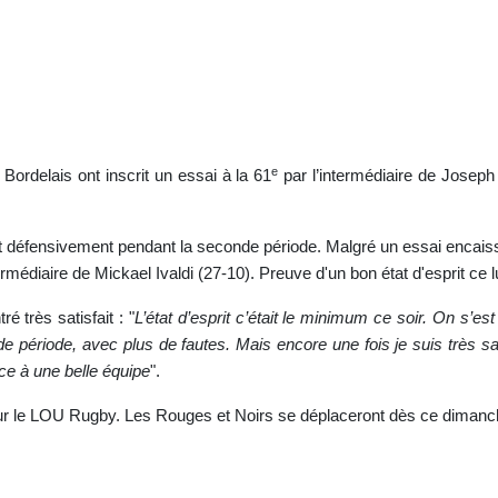
e
Bordelais ont inscrit un essai à la 61
par l’intermédiaire de Josep
t défensivement pendant la seconde période. Malgré un essai encaissé
rmédiaire de Mickael Ivaldi (27-10). Preuve d'un bon état d'esprit ce lu
é très satisfait : "
L’état d’esprit c’était le minimum ce soir. On s’e
 période, avec plus de fautes. Mais encore une fois je suis très sa
ace à une belle équipe
".
pour le LOU Rugby. Les Rouges et Noirs se déplaceront dès ce dimanc