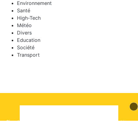
Environnement
Santé
High-Tech
Météo
Divers
Education
Société
Transport
© 2026 mLyon Tous droits réservés.
Signaler un contenu
-
Mentions légales
-
Politique de cookies
-
Contact