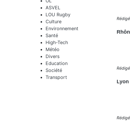
OL
ASVEL
LOU Rugby
Rédig
Culture
Environnement
Rhône
Santé
High-Tech
Météo
Divers
Education
Rédig
Société
Transport
Lyon 
Rédig