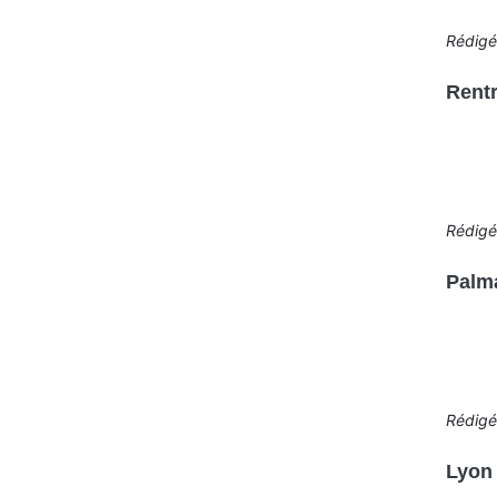
Rédig
Rentr
Rédig
Palma
Rédig
Lyon 