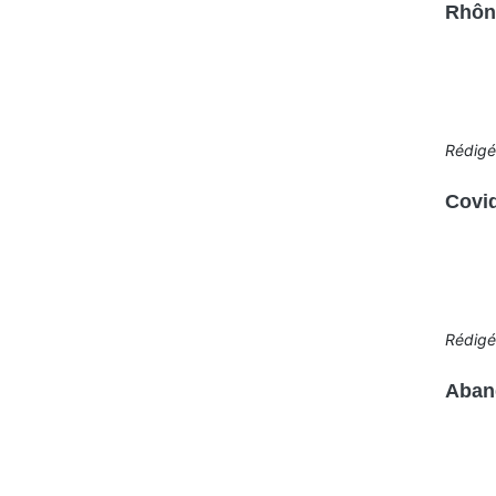
Rhône
Rédig
Covid
Rédig
Aband