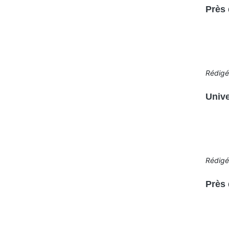
Près 
Rédig
Unive
Rédig
Près 