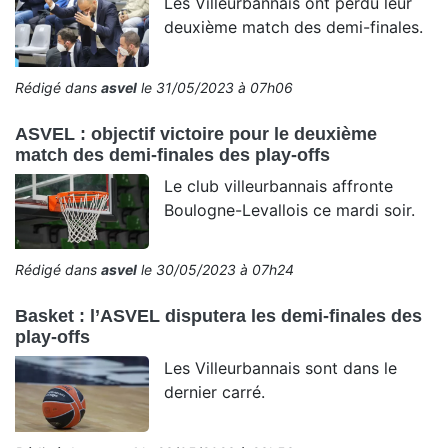
Les Villeurbannais ont perdu leur
deuxième match des demi-finales.
Rédigé dans
asvel
le 31/05/2023 à 07h06
ASVEL : objectif victoire pour le deuxième
match des demi-finales des play-offs
Le club villeurbannais affronte
Boulogne-Levallois ce mardi soir.
Rédigé dans
asvel
le 30/05/2023 à 07h24
Basket : l’ASVEL disputera les demi-finales des
play-offs
Les Villeurbannais sont dans le
dernier carré.