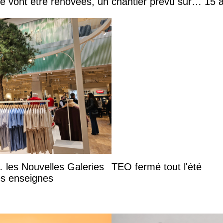
he vont être rénovées, un chantier prévu sur… 15 
 les Nouvelles Galeries
TEO fermé tout l'été
es enseignes