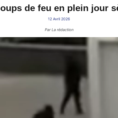
oups de feu en plein jour 
12 Avril 2026
Par
La rédaction