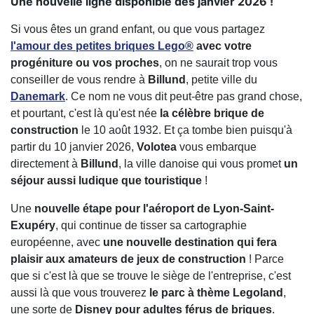
Une nouvelle ligne disponible dès janvier 2026 !
Si vous êtes un grand enfant, ou que vous partagez
l'amour des petites briques Lego®
avec votre
progéniture ou vos proches
, on ne saurait trop vous
conseiller de vous rendre à
Billund
, petite ville du
Danemark
. Ce nom ne vous dit peut-être pas grand chose,
et pourtant, c'est là qu'est née
la célèbre brique de
construction
le 10 août 1932. Et ça tombe bien puisqu'à
partir du 10 janvier 2026,
Volotea
vous embarque
directement à
Billund
, la ville danoise qui vous promet
un
séjour aussi ludique que touristique
!
Une
nouvelle étape pour l'aéroport de Lyon-Saint-
Exupéry
, qui continue de tisser sa cartographie
européenne, avec
une nouvelle destination qui fera
plaisir aux amateurs de jeux de construction
! Parce
que si c'est là que se trouve le siège de l'entreprise, c'est
aussi là que vous trouverez
le parc à thème Legoland
,
une sorte de
Disney pour adultes férus de briques
.