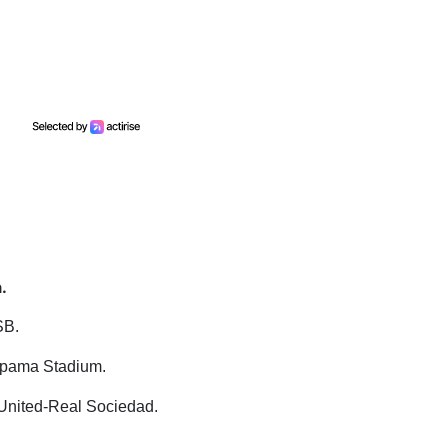
.
SB.
oupama Stadium.
r United-Real Sociedad.