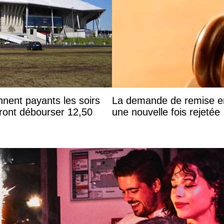
nnent payants les soirs
La demande de remise en 
ront débourser 12,50
une nouvelle fois rejetée